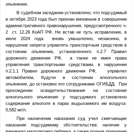
опьянения.
В судебном заседании установлено, что подсудимый
в октябре 2023 года был признан виновным в совершении
административного правонарушения, предусмотренного ч.
2
ст. 12.26 КоАП РФ. Не встав не путь исправления, в
июле 2024 года
вновь умышленно, незаконно, в
нарушение запрета управлять транспортным средством в
состоянии опьянения, установленного п.2.7 Правил
дорожного движения РФ,
а также не имея права
управления транспортными средствами, в нарушении
п.2.1.1 Правил дорожного движения РФ,
управлял
автомобилем, будучи в состоянии алкогольного
опьянения, до остановки его сотрудниками ОГИБДД.
При
прохождении
освидетельствования на состояние
алкогольного опьянения у подсудимого установлено
содержание алкоголя в парах выдыхаемого им воздуха
0,582 мг/л.
При назначении наказания суд учел смягчающие
наказание подсудимому обстоятельства: наличие у
виновного малолетнего ребенка, а также полное признание